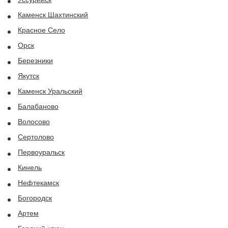
Каменск Шахтинский
Красное Село
Орск
Березники
Якутск
Каменск Уральский
Балабаново
Волосово
Сертолово
Первоуральск
Кинель
Нефтекамск
Богородск
Артем