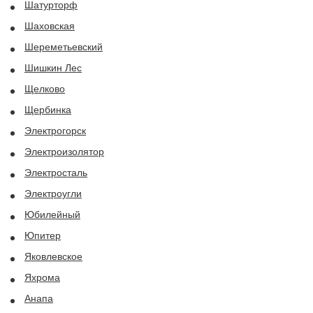
Шатурторф
Шаховская
Шереметьевский
Шишкин Лес
Щелково
Щербинка
Электрогорск
Электроизолятор
Электросталь
Электроугли
Юбилейный
Юпитер
Яковлевское
Яхрома
Анапа