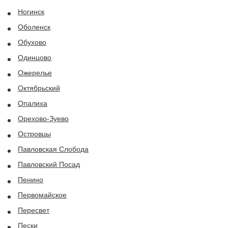
Ногинск
Оболенск
Обухово
Одинцово
Ожерелье
Октябрьский
Опалиха
Орехово-Зуево
Островцы
Павловская Слобода
Павловский Посад
Пенино
Первомайское
Пересвет
Пески