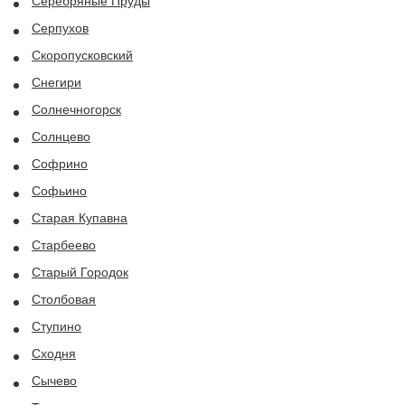
Серебряные Пруды
Серпухов
Скоропусковский
Снегири
Солнечногорск
Солнцево
Софрино
Софьино
Старая Купавна
Старбеево
Старый Городок
Столбовая
Ступино
Сходня
Сычево