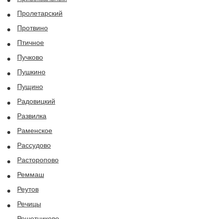
Пролетарский
Протвино
Птичное
Пучково
Пушкино
Пущино
Радовицкий
Развилка
Раменское
Рассудово
Расторопово
Реммаш
Реутов
Речицы
Решетниково