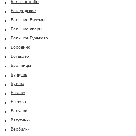
Белые столбы
Богородское
Большие Вяземы
Большие дворы
Большое Буньково
Бородино
Ботаково
Бронницы
Бурцево
Бутово
Быково
Былово
Валуево
Ватутинки
Вербилки