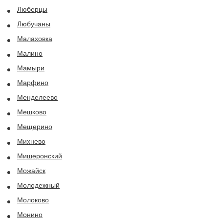
Люберцы
Любучаны
Малаховка
Малино
Мамыри
Марфино
Менделеево
Мешково
Мещерино
Михнево
Мишеронский
Можайск
Молодежный
Молоково
Монино