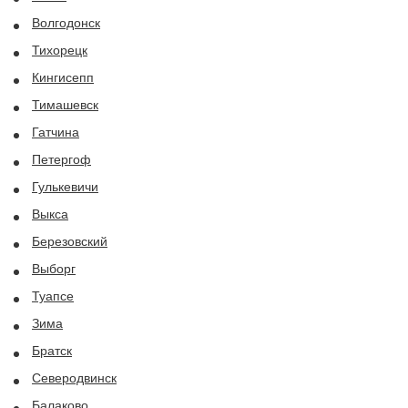
Волгодонск
Тихорецк
Кингисепп
Тимашевск
Гатчина
Петергоф
Гулькевичи
Выкса
Березовский
Выборг
Туапсе
Зима
Братск
Северодвинск
Балаково