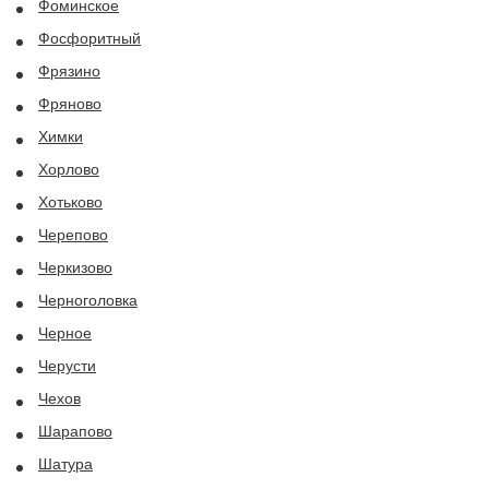
Фоминское
Фосфоритный
Фрязино
Фряново
Химки
Хорлово
Хотьково
Черепово
Черкизово
Черноголовка
Черное
Черусти
Чехов
Шарапово
Шатура