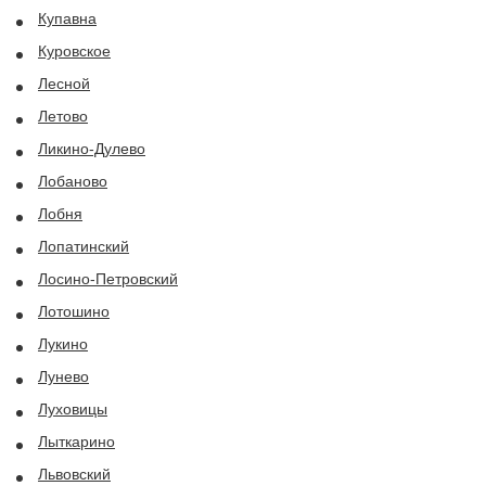
Купавна
Куровское
Лесной
Летово
Ликино-Дулево
Лобаново
Лобня
Лопатинский
Лосино-Петровский
Лотошино
Лукино
Лунево
Луховицы
Лыткарино
Львовский