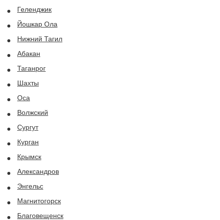
Геленджик
Йошкар Ола
Нижний Тагил
Абакан
Таганрог
Шахты
Оса
Волжский
Сургут
Курган
Крымск
Александров
Энгельс
Магнитогорск
Благовещенск