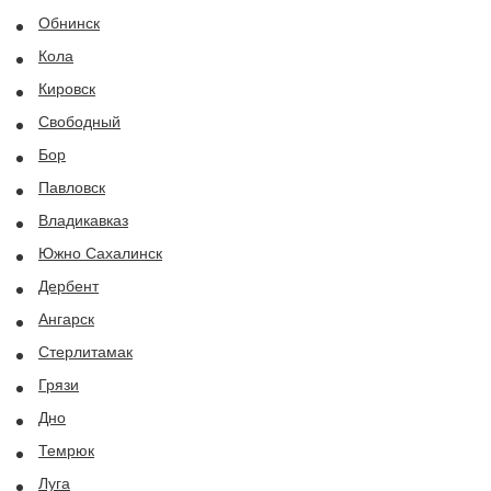
Обнинск
Кола
Кировск
Свободный
Бор
Павловск
Владикавказ
Южно Сахалинск
Дербент
Ангарск
Стерлитамак
Грязи
Дно
Темрюк
Луга