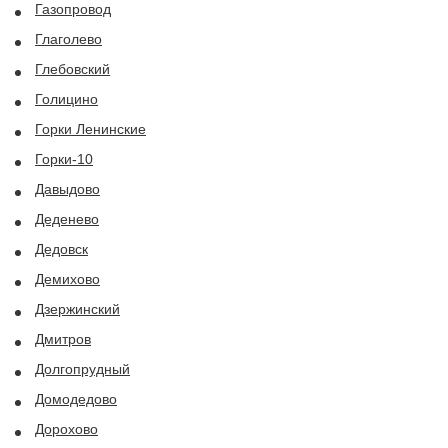
Газопровод
Глаголево
Глебовский
Голицино
Горки Ленинские
Горки-10
Давыдово
Деденево
Дедовск
Демихово
Дзержинский
Дмитров
Долгопрудный
Домодедово
Дорохово