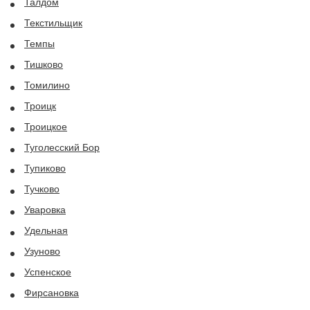
Талдом
Текстильщик
Темпы
Тишково
Томилино
Троицк
Троицкое
Туголесский Бор
Тупиково
Тучково
Уваровка
Удельная
Узуново
Успенское
Фирсановка