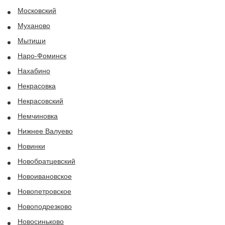
Московский
Муханово
Мытищи
Наро-Фоминск
Нахабино
Некрасовка
Некрасовский
Немчиновка
Нижнее Валуево
Новинки
Новобратцевский
Новоивановское
Новопетровское
Новоподрезково
Новосиньково