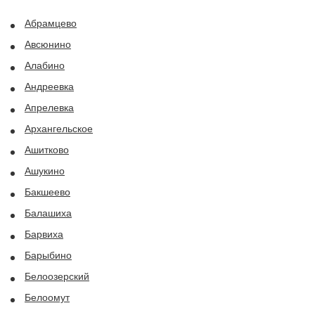
Абрамцево
Авсюнино
Алабино
Андреевка
Апрелевка
Архангельское
Ашитково
Ашукино
Бакшеево
Балашиха
Барвиха
Барыбино
Белоозерский
Белоомут