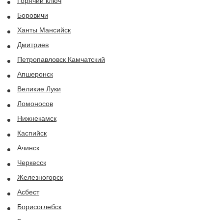
Горячий ключ
Боровичи
Ханты Мансийск
Дмитриев
Петропавловск Камчатский
Апшеронск
Великие Луки
Ломоносов
Нижнекамск
Каспийск
Ачинск
Черкесск
Железногорск
Асбест
Борисоглебск