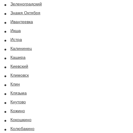
Зеленоградский
Знамя Октября
Ивантеевка
Икша
Истра
Калининец
Кашира
Киевский
Климовск
Клин
Клязьма
Кнутово
Кожино
Кокошкино
Колюбакино