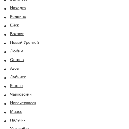
Находка
Колпино
Ейск
Волжск
Новый Уренгой
Любим
Остров
Азов
Лабинск
Кстово
Чайковский
Новочеркасск
Миасс
Нальчик
Уссурийск