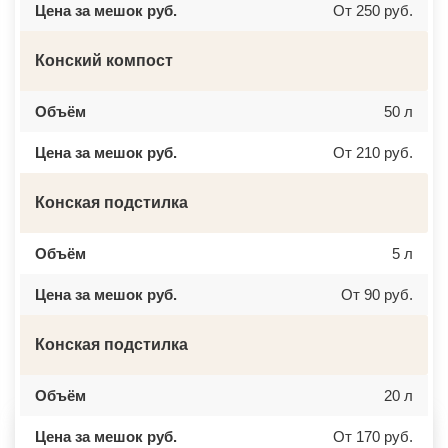
Цена за мешок руб.
От 250 руб.
ВЕРЕЙКА
МИАСС
ВЕРЕЯ
НАЛЬЧИК
ВЕРХНЕЕ МЯЧКОВО
УССУРИЙСК
ВЕРХОВЬЕ
КАМЕНСК ШАХТИНСКИЙ
Конский компост
ВИДНОЕ
КРАСНОЕ СЕЛО
ВИШНЯКОВСКИЕ ДАЧИ
ОРСК
ВЛАСЬЕВО
БЕРЕЗНИКИ
Объём
50 л
ВНУКОВО
ЯКУТСК
ВОЛОКОЛАМСК
КАМЕНСК УРАЛЬСКИЙ
Цена за мешок руб.
От 210 руб.
ВОРОНОВО
БАЛАБАНОВО
ВОСКРЕСЕНСК
ВОЛОСОВО
ВОСТОЧНЫЙ
СЕРТОЛОВО
Конская подстилка
ВОСТРЯКОВО
ПЕРВОУРАЛЬСК
ВОСХОД
КИНЕЛЬ
ВЫСОКОВСК
НЕФТЕКАМСК
ГАЗОПРОВОД
БОГОРОДСК
Объём
5 л
ГЛАГОЛЕВО
АРТЕМ
ГЛЕБОВСКИЙ
ГОРЯЧИЙ КЛЮЧ
Цена за мешок руб.
От 90 руб.
ГОЛИЦИНО
БОРОВИЧИ
ГОРКИ ЛЕНИНСКИЕ
ХАНТЫ МАНСИЙСК
ГОРКИ-10
ДМИТРИЕВ
Конская подстилка
ДАВЫДОВО
ПЕТРОПАВЛОВСК КАМЧАТСКИЙ
ДЕДЕНЕВО
АПШЕРОНСК
ДЕДОВСК
ВЕЛИКИЕ ЛУКИ
ДЕМИХОВО
Объём
ЛОМОНОСОВ
20 л
ДЗЕРЖИНСКИЙ
НИЖНЕКАМСК
ДМИТРОВ
КАСПИЙСК
Цена за мешок руб.
От 170 руб.
ДОЛГОПРУДНЫЙ
АЧИНСК