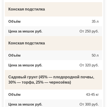
ДОМОДЕДОВО
ЧЕРКЕССК
ДОРОХОВО
ЖЕЛЕЗНОГОРСК
Конская подстилка
ДРЕЗНА
АСБЕСТ
ДРУЖБА
БОРИСОГЛЕБСК
ДУБКИ
БУЗУЛУК
Объём
35 л
ДУБНА
ЕССЕНТУКИ
ДУБОВАЯ РОЩА
КАНСК
ЕГОРЬЕВСК
ТОСНО
Цена за мешок руб.
От 250 руб.
ЖЕЛЕЗНОДОРОЖНЫЙ
ЭЛИСТА
ЖИЛЕВО
ХАСАВЮРТ
ЖУКОВСКИЙ
УХТА
Конская подстилка
ЗАГОРЯНСКИЙ
НОРИЛЬСК
ЗАПРУДНЯ
РЕЖ
ЗАРАЙСК
НОВОАЛТАЙСК
Объём
50 л
ЗАРЕЧЬЕ
НЕВИННОМЫССК
ЗВЕНИГОРОД
ГОРНО АЛТАЙСК
ЗЕЛЕНОГРАД
КИНЕШМА
Цена за мешок руб.
От 320 руб.
ЗЕЛЕНОГРАДСКИЙ
СЕРОВ
ЗНАМЯ ОКТЯБРЯ
АЛЬМЕТЬЕВСК
ИВАНТЕЕВКА
ГРОЗНЫЙ
Садовый грунт (45% — плодородной почвы,
ИКША
ЗЛАТОУСТ
30% — торфа, 25% — чернозёма)
ИСТРА
НОВОЧЕБОКСАРСК
КАЛИНИНЕЦ
МИРНЫЙ
КАШИРА
ГЕОРГИЕВСК
КИЕВСКИЙ
Объём
НОВОКУЙБЫШЕВСК
43-45 кг
КЛИМОВСК
МИНЕРАЛЬНЫЕ ВОДЫ
КЛИН
ЕЛАБУГА
Цена за мешок руб.
От 300 руб.
КЛЯЗЬМА
ЕЛЕЦ