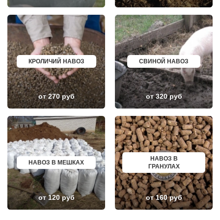
ПОСЕЛОК БИОКОМБИНАТА
НЯГАНЬ
ПОСЕЛОК БОЛЬШЕВИК
МЕЛЕУЗ
ПОСЕЛОК ВОЛОДАРСКОГО
КОЛЬЧУГИНО
ПОСЕЛОК ВОРОВСКОГО
КАМЫШИН
ПОСЕЛОК ИМ. ЦЮРУПЫ
ТИХВИН
ПОСЕЛОК ЛЕСНЫЕ ПОЛЯНЫ
НОВОШАХТИНСК
ПОСЕЛОК ЛМС
ВОЛЬСК
МОСРЕНТГЕН
КОНАКОВО
КРОЛИЧИЙ НАВОЗ
СВИНОЙ НАВОЗ
ПРАВДИНСКИЙ
САРАПУЛ
ПРИВОКЗАЛЬНЫЙ
КОМСОМОЛЬСК НА АМУРЕ
ПРОЛЕТАРСКИЙ
КИЗИЛЮРТ
ПРОТВИНО
МИХАЙЛОВСК
от 270 руб
от 320 руб
ПТИЧНОЕ
ПЕТУШКИ
ПУЧКОВО
ПРИМОРСКО АХТАРСК
ПУШКИНО
ЛЕСОСИБИРСК
ПУЩИНО
БУДЕННОВСК
РАДОВИЦКИЙ
КАЛЯЗИН
РАЗВИЛКА
ГЛАЗОВ
РАМЕНСКОЕ
РУБЦОВСК
РАССУДОВО
ГУБКИН
НАВОЗ В
РАСТОРОПОВО
КЛИНЦЫ
НАВОЗ В МЕШКАХ
ГРАНУЛАХ
РЕММАШ
УСМАНЬ
РЕУТОВ
КУНГУР
РЕЧИЦЫ
КАЧКАНАР
РЕШЕТНИКОВО
КОЗЕЛЬСК
от 120 руб
от 160 руб
РЖАВКИ
ШАРЬЯ
РОГАЧЕВО
ЧИСТОПОЛЬ
РОГОЗИНО
ЕФРЕМОВ