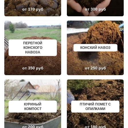
ЛОСИНО-ПЕТРОВСКИЙ
ГУСЕВ
ЛОТОШИНО
КАНАШ
от 170 руб
от 300 руб
ЛУКИНО
КУРГАНИНСК
ЛУНЕВО
ЩЕКИНО
ЛУХОВИЦЫ
ДИМИТРОВГРАД
ЛЫТКАРИНО
СИМ
ЛЬВОВСКИЙ
МАЛОЯРОСЛАВЕЦ
ЛЮБЕРЦЫ
МАРИИНСК
ЛЮБУЧАНЫ
МИНУСИНСК
МАЛАХОВКА
ВЕРХНЯЯ ПЫШМА
ПЕРЕГНОЙ
МАЛИНО
РОССОШЬ
КОНСКОГО
КОНСКИЙ НАВОЗ
МАМЫРИ
УСТЬ ЛАБИНСК
НАВОЗА
МАРФИНО
КОМСОМОЛЬСК
МЕНДЕЛЕЕВО
РЖЕВ
МЕШКОВО
АЛЕКСЕЕВКА
от 350 руб
от 250 руб
МЕЩЕРИНО
ВЯЗЬМА
МИХНЕВО
ИШИМ
МИШЕРОНСКИЙ
ПОКРОВ
МОЖАЙСК
ЗЕЛЕНОДОЛЬСК
МОЛОДЕЖНЫЙ
ЛИВНЫ
МОЛОКОВО
БОБРОВ
МОНИНО
ЛИСКИ
МОСКОВСКИЙ
КУЗНЕЦК
КУРИНЫЙ
ПТИЧИЙ ПОМЕТ С
МУХАНОВО
БАЛАШОВ
КОМПОСТ
ОПИЛКАМИ
МЫТИЩИ
ВЫШНИЙ ВОЛОЧЕК
НАРО-ФОМИНСК
БЕЛОЯРСКИЙ
НАХАБИНО
ГУСЬ ХРУСТАЛЬНЫЙ
НЕКРАСОВКА
ИЗБЕРБАШ
от 200 руб
от 180 руб