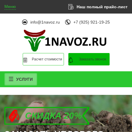
Меню
Наш полный прайс-лист
info@1navoz.ru
+7 (925) 921-19-25
Расчет стоимости
Заказать звонок
УСЛУГИ
СКИДКА 20%
СКИДКА 20%
СКИДКА 20%