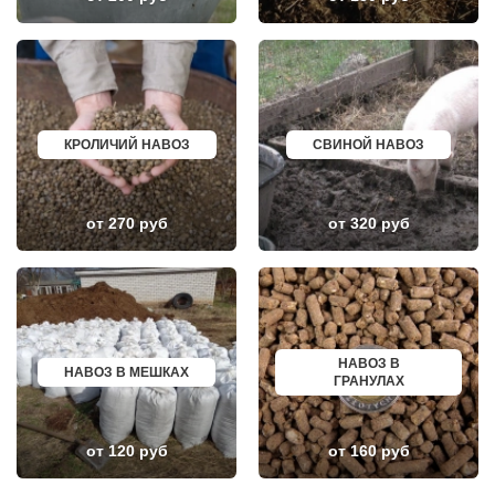
НЕКРАСОВСКИЙ
НАЗРАНЬ
НЕМЧИНОВКА
АБИНСК
НИЖНЕЕ ВАЛУЕВО
ПЕРЕВОЗ
НОВИНКИ
ИСКИТИМ
НОВОБРАТЦЕВСКИЙ
СЫСЕРТЬ
НОВОИВАНОВСКОЕ
КЫЗЫЛ
НОВОПЕТРОВСКОЕ
МИХАЙЛОВКА
НОВОПОДРЕЗКОВО
АКСАЙ
НОВОСИНЬКОВО
ПЕРЕСЛАВЛЬ ЗАЛЕССКИЙ
КРОЛИЧИЙ НАВОЗ
СВИНОЙ НАВОЗ
НОГИНСК
ЖУКОВ
ОБОЛЕНСК
КУРЧАТОВ
ОБУХОВО
УГЛИЧ
ОДИНЦОВО
ШЕБЕКИНО
от 270 руб
от 320 руб
ОЖЕРЕЛЬЕ
БЕЛОВО
ОКТЯБРЬСКИЙ
СОКОЛ
ОПАЛИХА
ОЗЕРСК
ОРЕХОВО-ЗУЕВО
ОКТЯБРЬСК
ОСТРОВЦЫ
КИМРЫ
ПАВЛОВСКАЯ СЛОБОДА
КОТЛАС
ПАВЛОВСКИЙ ПОСАД
УСТЬ ИЛИМСК
ПЕНИНО
ШАДРИНСК
НАВОЗ В
ПЕРВОМАЙСКОЕ
ДАНКОВ
НАВОЗ В МЕШКАХ
ГРАНУЛАХ
ПЕРЕСВЕТ
МИЧУРИНСК
ПЕСКИ
ВЯЗНИКИ
ПИРОГОВСКИЙ
ГОРОДЕЦ
ПОВАРОВО
САСОВО
от 120 руб
от 160 руб
ПОДОЛЬСК
СУХОЙ ЛОГ
ПОЛУШКИНО
ГУРЬЕВСК