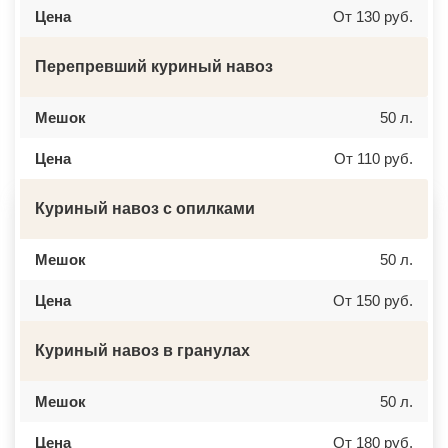
ВЕРБИЛКИ
НОВОЧЕРКАССК
Цена
От 130 руб.
ВЕРЕЙКА
МИАСС
ВЕРЕЯ
НАЛЬЧИК
ВЕРХНЕЕ МЯЧКОВО
УССУРИЙСК
ВЕРХОВЬЕ
КАМЕНСК ШАХТИНСКИЙ
Перепревший куриный навоз
ВИДНОЕ
КРАСНОЕ СЕЛО
ВИШНЯКОВСКИЕ ДАЧИ
ОРСК
ВЛАСЬЕВО
БЕРЕЗНИКИ
Мешок
50 л.
ВНУКОВО
ЯКУТСК
ВОЛОКОЛАМСК
КАМЕНСК УРАЛЬСКИЙ
Цена
От 110 руб.
ВОРОНОВО
БАЛАБАНОВО
ВОСКРЕСЕНСК
ВОЛОСОВО
ВОСТОЧНЫЙ
СЕРТОЛОВО
Куриный навоз с опилками
ВОСТРЯКОВО
ПЕРВОУРАЛЬСК
ВОСХОД
КИНЕЛЬ
ВЫСОКОВСК
НЕФТЕКАМСК
ГАЗОПРОВОД
БОГОРОДСК
Мешок
50 л.
ГЛАГОЛЕВО
АРТЕМ
ГЛЕБОВСКИЙ
ГОРЯЧИЙ КЛЮЧ
Цена
От 150 руб.
ГОЛИЦИНО
БОРОВИЧИ
ГОРКИ ЛЕНИНСКИЕ
ХАНТЫ МАНСИЙСК
ГОРКИ-10
ДМИТРИЕВ
Куриный навоз в гранулах
ДАВЫДОВО
ПЕТРОПАВЛОВСК КАМЧАТСКИЙ
ДЕДЕНЕВО
АПШЕРОНСК
ДЕДОВСК
ВЕЛИКИЕ ЛУКИ
ДЕМИХОВО
Мешок
ЛОМОНОСОВ
50 л.
ДЗЕРЖИНСКИЙ
НИЖНЕКАМСК
ДМИТРОВ
КАСПИЙСК
Цена
От 180 руб.