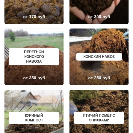
НАРО-ФОМИНСК
БЕЛОЯРСКИЙ
НАХАБИНО
ГУСЬ ХРУСТАЛЬНЫЙ
НЕКРАСОВКА
ИЗБЕРБАШ
НЕКРАСОВСКИЙ
НАЗРАНЬ
от 170 руб
от 300 руб
НЕМЧИНОВКА
АБИНСК
НИЖНЕЕ ВАЛУЕВО
ПЕРЕВОЗ
НОВИНКИ
ИСКИТИМ
НОВОБРАТЦЕВСКИЙ
СЫСЕРТЬ
НОВОИВАНОВСКОЕ
КЫЗЫЛ
НОВОПЕТРОВСКОЕ
МИХАЙЛОВКА
НОВОПОДРЕЗКОВО
АКСАЙ
ПЕРЕГНОЙ
НОВОСИНЬКОВО
ПЕРЕСЛАВЛЬ ЗАЛЕССКИЙ
КОНСКОГО
КОНСКИЙ НАВОЗ
НОГИНСК
ЖУКОВ
НАВОЗА
ОБОЛЕНСК
КУРЧАТОВ
ОБУХОВО
УГЛИЧ
ОДИНЦОВО
ШЕБЕКИНО
ОЖЕРЕЛЬЕ
БЕЛОВО
от 350 руб
от 250 руб
ОКТЯБРЬСКИЙ
СОКОЛ
ОПАЛИХА
ОЗЕРСК
ОРЕХОВО-ЗУЕВО
ОКТЯБРЬСК
ОСТРОВЦЫ
КИМРЫ
ПАВЛОВСКАЯ СЛОБОДА
КОТЛАС
ПАВЛОВСКИЙ ПОСАД
УСТЬ ИЛИМСК
ПЕНИНО
ШАДРИНСК
ПЕРВОМАЙСКОЕ
ДАНКОВ
КУРИНЫЙ
ПТИЧИЙ ПОМЕТ С
ПЕРЕСВЕТ
МИЧУРИНСК
КОМПОСТ
ОПИЛКАМИ
ПЕСКИ
ВЯЗНИКИ
ПИРОГОВСКИЙ
ГОРОДЕЦ