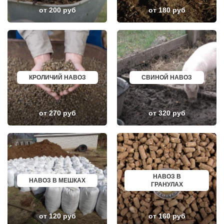
ПОВАРОВО
САСОВО
от 200 руб
от 180 руб
ПОДОЛЬСК
СУХОЙ ЛОГ
ПОЛУШКИНО
ГУРЬЕВСК
ПОСЕЛОК ВОСКРЕСЕНСКОЕ
МИХАЙЛОВ
ПОСЕЛОК БИОКОМБИНАТА
НЯГАНЬ
ПОСЕЛОК БОЛЬШЕВИК
МЕЛЕУЗ
ПОСЕЛОК ВОЛОДАРСКОГО
КОЛЬЧУГИНО
ПОСЕЛОК ВОРОВСКОГО
КАМЫШИН
ПОСЕЛОК ИМ. ЦЮРУПЫ
ТИХВИН
ПОСЕЛОК ЛЕСНЫЕ ПОЛЯНЫ
НОВОШАХТИНСК
КРОЛИЧИЙ НАВОЗ
СВИНОЙ НАВОЗ
ПОСЕЛОК ЛМС
ВОЛЬСК
МОСРЕНТГЕН
КОНАКОВО
ПРАВДИНСКИЙ
САРАПУЛ
ПРИВОКЗАЛЬНЫЙ
КОМСОМОЛЬСК НА АМУРЕ
от 270 руб
от 320 руб
ПРОЛЕТАРСКИЙ
КИЗИЛЮРТ
ПРОТВИНО
МИХАЙЛОВСК
ПТИЧНОЕ
ПЕТУШКИ
ПУЧКОВО
ПРИМОРСКО АХТАРСК
ПУШКИНО
ЛЕСОСИБИРСК
ПУЩИНО
БУДЕННОВСК
РАДОВИЦКИЙ
КАЛЯЗИН
РАЗВИЛКА
ГЛАЗОВ
НАВОЗ В
РАМЕНСКОЕ
РУБЦОВСК
НАВОЗ В МЕШКАХ
ГРАНУЛАХ
РАССУДОВО
ГУБКИН
РАСТОРОПОВО
КЛИНЦЫ
РЕММАШ
УСМАНЬ
РЕУТОВ
КУНГУР
от 120 руб
от 160 руб
РЕЧИЦЫ
КАЧКАНАР