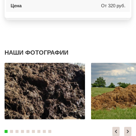
КИЕВСКИЙ
НОВОКУЙБЫШЕВСК
Цена
От 320 руб.
КЛИМОВСК
МИНЕРАЛЬНЫЕ ВОДЫ
КЛИН
ЕЛАБУГА
КЛЯЗЬМА
ЕЛЕЦ
КНУТОВО
ПАВЛОВО
КОЖИНО
КИСЛОВОДСК
КОКОШКИНО
КРОПОТКИН
КОЛЮБАКИНО
УСОЛЬЕ
КОММУНАРКА
НИЖНЕВАРТОВСК
КОНСТАНТИНОВО
КОРЕНОВСК
КОРЕНЕВО
ПИОНЕРСКИЙ
НАШИ ФОТОГРАФИИ
КОРОЛЕВ
КИРИШИ
КОСИНО
САРОВ
КОТЕЛЬНИКИ
ЧАПАЕВСК
КРАСКОВО
АЛЕКСИН
КРАСНАЯ ПАХРА
БЕЛОРЕЧЕНСК
КРАСНОАРМЕЙСК
БОЛЬШОЙ КАМЕНЬ
КРАСНОГОРСК
КИРЖАЧ
КРАСНОЗАВОДСК
ПРИОЗЕРСК
КРАСНОЗНАМЕНСК
САЛЬСК
КРАТОВО
ТОБОЛЬСК
КРЮКОВО
ВОТКИНСК
КУБИНКА
КИЗЛЯР
КУПАВНА
БЕРДСК
КУРОВСКОЕ
НЕФТЕЮГАНСК
ЛЕСНОЙ
ВОЛХОВ
ЛЕТОВО
САЛАВАТ
ЛИКИНО-ДУЛЕВО
СОСНОВЫЙ БОР