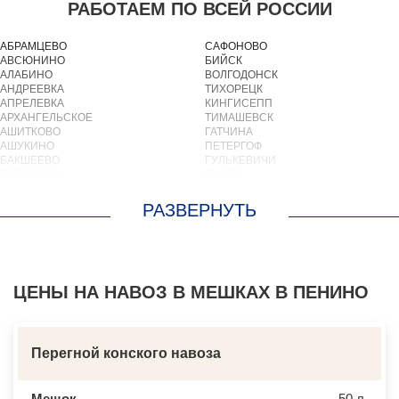
РАБОТАЕМ ПО ВСЕЙ РОССИИ
АБРАМЦЕВО
САФОНОВО
АВСЮНИНО
БИЙСК
АЛАБИНО
ВОЛГОДОНСК
АНДРЕЕВКА
ТИХОРЕЦК
АПРЕЛЕВКА
КИНГИСЕПП
АРХАНГЕЛЬСКОЕ
ТИМАШЕВСК
АШИТКОВО
ГАТЧИНА
АШУКИНО
ПЕТЕРГОФ
БАКШЕЕВО
ГУЛЬКЕВИЧИ
БАЛАШИХА
ВЫКСА
БАРВИХА
БЕРЕЗОВСКИЙ
БАРЫБИНО
ВЫБОРГ
БЕЛООЗЕРСКИЙ
ТУАПСЕ
БЕЛООМУТ
ЗИМА
БЕЛЫЕ СТОЛБЫ
БРАТСК
БОГОРОДСКОЕ
СЕВЕРОДВИНСК
БОЛЬШИЕ ВЯЗЕМЫ
БАЛАКОВО
БОЛЬШИЕ ДВОРЫ
ЦЕНЫ НА НАВОЗ В МЕШКАХ В ПЕНИНО
НАХОДКА
БОЛЬШОЕ БУНЬКОВО
КОЛПИНО
БОРОДИНО
ЕЙСК
БОТАКОВО
ВОЛЖСК
БРОННИЦЫ
НОВЫЙ УРЕНГОЙ
Перегной конского навоза
БУРЦЕВО
ЛЮБИМ
БУТОВО
ОСТРОВ
БЫКОВО
АЗОВ
Мешок
50 л.