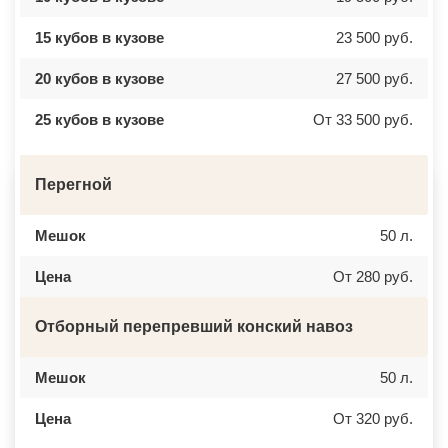
ВЕРЕЯ
НАЛЬЧИК
ВЕРХНЕЕ МЯЧКОВО
УССУРИЙСК
15 кубов в кузове
23 500 руб.
ВЕРХОВЬЕ
КАМЕНСК ШАХТИНСКИЙ
ВИДНОЕ
КРАСНОЕ СЕЛО
ВИШНЯКОВСКИЕ ДАЧИ
ОРСК
20 кубов в кузове
27 500 руб.
ВЛАСЬЕВО
БЕРЕЗНИКИ
ВНУКОВО
ЯКУТСК
25 кубов в кузове
От 33 500 руб.
ВОЛОКОЛАМСК
КАМЕНСК УРАЛЬСКИЙ
ВОРОНОВО
БАЛАБАНОВО
ВОСКРЕСЕНСК
ВОЛОСОВО
ВОСТОЧНЫЙ
СЕРТОЛОВО
Перегной
ВОСТРЯКОВО
ПЕРВОУРАЛЬСК
ВОСХОД
КИНЕЛЬ
ВЫСОКОВСК
НЕФТЕКАМСК
Мешок
50 л.
ГАЗОПРОВОД
БОГОРОДСК
ГЛАГОЛЕВО
АРТЕМ
ГЛЕБОВСКИЙ
ГОРЯЧИЙ КЛЮЧ
Цена
От 280 руб.
ГОЛИЦИНО
БОРОВИЧИ
ГОРКИ ЛЕНИНСКИЕ
ХАНТЫ МАНСИЙСК
ГОРКИ-10
ДМИТРИЕВ
Отборный перепревший конский навоз
ДАВЫДОВО
ПЕТРОПАВЛОВСК КАМЧАТСКИЙ
ДЕДЕНЕВО
АПШЕРОНСК
ДЕДОВСК
ВЕЛИКИЕ ЛУКИ
Мешок
50 л.
ДЕМИХОВО
ЛОМОНОСОВ
ДЗЕРЖИНСКИЙ
НИЖНЕКАМСК
ДМИТРОВ
КАСПИЙСК
Цена
От 320 руб.
ДОЛГОПРУДНЫЙ
АЧИНСК
ДОМОДЕДОВО
ЧЕРКЕССК