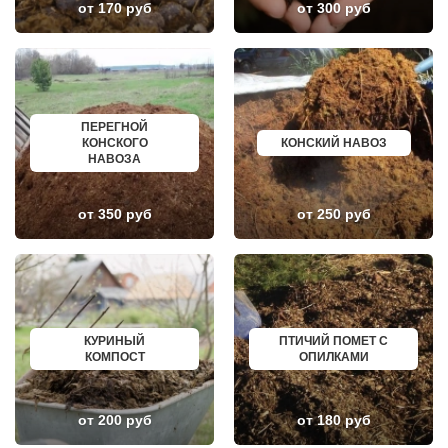
от 170 руб
от 300 руб
ЛУКИНО
КУРГАНИНСК
ЛУНЕВО
ЩЕКИНО
ЛУХОВИЦЫ
ДИМИТРОВГРАД
ЛЫТКАРИНО
СИМ
ЛЬВОВСКИЙ
МАЛОЯРОСЛАВЕЦ
ЛЮБЕРЦЫ
МАРИИНСК
ЛЮБУЧАНЫ
МИНУСИНСК
МАЛАХОВКА
ВЕРХНЯЯ ПЫШМА
ПЕРЕГНОЙ
МАЛИНО
РОССОШЬ
КОНСКОГО
КОНСКИЙ НАВОЗ
МАМЫРИ
УСТЬ ЛАБИНСК
НАВОЗА
МАРФИНО
КОМСОМОЛЬСК
МЕНДЕЛЕЕВО
РЖЕВ
МЕШКОВО
АЛЕКСЕЕВКА
от 350 руб
от 250 руб
МЕЩЕРИНО
ВЯЗЬМА
МИХНЕВО
ИШИМ
МИШЕРОНСКИЙ
ПОКРОВ
МОЖАЙСК
ЗЕЛЕНОДОЛЬСК
МОЛОДЕЖНЫЙ
ЛИВНЫ
МОЛОКОВО
БОБРОВ
МОНИНО
ЛИСКИ
МОСКОВСКИЙ
КУЗНЕЦК
КУРИНЫЙ
ПТИЧИЙ ПОМЕТ С
МУХАНОВО
БАЛАШОВ
КОМПОСТ
ОПИЛКАМИ
МЫТИЩИ
ВЫШНИЙ ВОЛОЧЕК
НАРО-ФОМИНСК
БЕЛОЯРСКИЙ
НАХАБИНО
ГУСЬ ХРУСТАЛЬНЫЙ
НЕКРАСОВКА
ИЗБЕРБАШ
от 200 руб
от 180 руб
НЕКРАСОВСКИЙ
НАЗРАНЬ
НЕМЧИНОВКА
АБИНСК