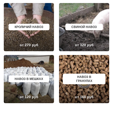
НИЖНЕЕ ВАЛУЕВО
ПЕРЕВОЗ
НОВИНКИ
ИСКИТИМ
НОВОБРАТЦЕВСКИЙ
СЫСЕРТЬ
НОВОИВАНОВСКОЕ
КЫЗЫЛ
НОВОПЕТРОВСКОЕ
МИХАЙЛОВКА
НОВОПОДРЕЗКОВО
АКСАЙ
КРОЛИЧИЙ НАВОЗ
СВИНОЙ НАВОЗ
НОВОСИНЬКОВО
ПЕРЕСЛАВЛЬ ЗАЛЕССКИЙ
НОГИНСК
ЖУКОВ
ОБОЛЕНСК
КУРЧАТОВ
ОБУХОВО
УГЛИЧ
ОДИНЦОВО
ШЕБЕКИНО
от 270 руб
от 320 руб
ОЖЕРЕЛЬЕ
БЕЛОВО
ОКТЯБРЬСКИЙ
СОКОЛ
ОПАЛИХА
ОЗЕРСК
ОРЕХОВО-ЗУЕВО
ОКТЯБРЬСК
ОСТРОВЦЫ
КИМРЫ
ПАВЛОВСКАЯ СЛОБОДА
КОТЛАС
ПАВЛОВСКИЙ ПОСАД
УСТЬ ИЛИМСК
ПЕНИНО
ШАДРИНСК
НАВОЗ В
НАВОЗ В МЕШКАХ
ПЕРВОМАЙСКОЕ
ДАНКОВ
ГРАНУЛАХ
ПЕРЕСВЕТ
МИЧУРИНСК
ПЕСКИ
ВЯЗНИКИ
ПИРОГОВСКИЙ
ГОРОДЕЦ
ПОВАРОВО
САСОВО
от 120 руб
от 160 руб
ПОДОЛЬСК
СУХОЙ ЛОГ
ПОЛУШКИНО
ГУРЬЕВСК
ПОСЕЛОК ВОСКРЕСЕНСКОЕ
МИХАЙЛОВ
ПОСЕЛОК БИОКОМБИНАТА
НЯГАНЬ