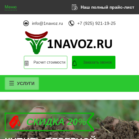
Меню
Наш полный прайс-лист
info@1navoz.ru
+7 (925) 921-19-25
Расчет стоимости
Заказать звонок
УСЛУГИ
СКИДКА 20%
СКИДКА 20%
СКИДКА 20%