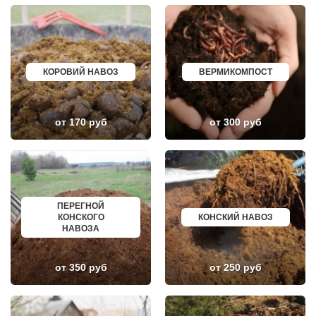
КНУТОВО
ПАВЛОВО
КОЖИНО
КИСЛОВОДСК
КОКОШКИНО
КРОПОТКИН
КОЛЮБАКИНО
УСОЛЬЕ
КОММУНАРКА
НИЖНЕВАРТОВСК
КОНСТАНТИНОВО
КОРЕНОВСК
КОРОВИЙ НАВОЗ
ВЕРМИКОМПОСТ
КОРЕНЕВО
ПИОНЕРСКИЙ
КОРОЛЕВ
КИРИШИ
КОСИНО
САРОВ
КОТЕЛЬНИКИ
ЧАПАЕВСК
от 170 руб
от 300 руб
КРАСКОВО
АЛЕКСИН
КРАСНАЯ ПАХРА
БЕЛОРЕЧЕНСК
КРАСНОАРМЕЙСК
БОЛЬШОЙ КАМЕНЬ
КРАСНОГОРСК
КИРЖАЧ
КРАСНОЗАВОДСК
ПРИОЗЕРСК
КРАСНОЗНАМЕНСК
САЛЬСК
КРАТОВО
ТОБОЛЬСК
КРЮКОВО
ВОТКИНСК
ПЕРЕГНОЙ
КУБИНКА
КИЗЛЯР
КОНСКОГО
КОНСКИЙ НАВОЗ
КУПАВНА
БЕРДСК
НАВОЗА
КУРОВСКОЕ
НЕФТЕЮГАНСК
ЛЕСНОЙ
ВОЛХОВ
ЛЕТОВО
САЛАВАТ
от 350 руб
от 250 руб
ЛИКИНО-ДУЛЕВО
СОСНОВЫЙ БОР
ЛОБАНОВО
РЕВДА
ЛОБНЯ
ГАГАРИН
ЛОПАТИНСКИЙ
ПОЧИНОК
ЛОСИНО-ПЕТРОВСКИЙ
ГУСЕВ