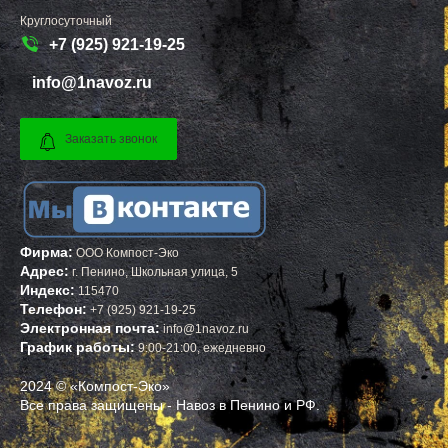
РОДНИКИ
ЧЕРНЯХОВСК
Круглосуточный
РОЖДЕСТВЕНО
ЛЕРМОНТОВ
+7 (925) 921-19-25
РОШАЛЬ
ТОРЖОК
РУБЛЕВО
ШУМЕРЛЯ
РУЗА
ЛЕНИНСК
info@1navoz.ru
РЯЗАНОВСКИЙ
ШУЯ
СВЕРДЛОВСКИЙ
ТУЛУН
СЕВЕРНЫЙ
ЧЕРЕМХОВО
Заказать звонок
СЕЛО ЯМ
ПРОХЛАДНЫЙ
СЕЛЯТИНО
МЕЖДУРЕЧЕНСК
СЕРГИЕВ ПОСАД
КИРОВО ЧЕПЕЦК
СЕРЕБРЯНЫЕ ПРУДЫ
БЕЛАЯ КАЛИТВА
СЕРПУХОВ
КАСИМОВ
СКОРОПУСКОВСКИЙ
МОЖГА
СНЕГИРИ
КЫШТЫМ
Фирма:
СОЛНЕЧНОГОРСК
СТРУНИНО
ООО Компост-Эко
СОЛНЦЕВО
МАЙСКИЙ
Адрес:
г.
Пенино
,
Школьная улица, 5
СОФРИНО
АРСЕНЬЕВ
Индекс:
115470
СОФЬИНО
ПОЛЕВСКОЙ
Телефон:
+7 (925) 921-19-25
СТАРАЯ КУПАВНА
КИМОВСК
Электронная почта:
info@1navoz.ru
СТАРБЕЕВО
ДАГЕСТАНСКИЕ ОГНИ
График работы:
9:00-21:00, ежедневно
СТАРЫЙ ГОРОДОК
ЗАВОЛЖЬЕ
СТОЛБОВАЯ
ЖИГУЛЕВСК
СТУПИНО
НЕФТЕГОРСК
2024 © «Компост-Эко»
СХОДНЯ
КРАСНОУФИМСК
Все права защищены - Навоз в Пенино и РФ.
СЫЧЕВО
ТУТАЕВ
ТАЛДОМ
БЕЛЕБЕЙ
ТЕКСТИЛЬЩИК
ПРИМОРСК