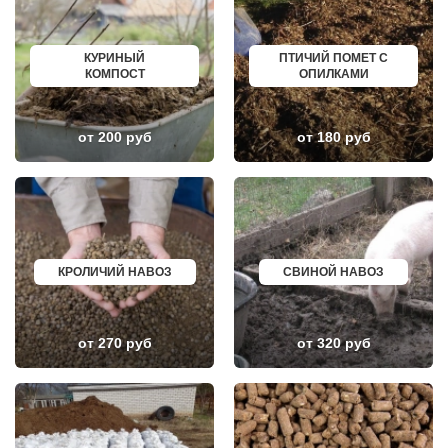
ЛОТОШИНО
КАНАШ
ЛУКИНО
КУРГАНИНСК
ЛУНЕВО
ЩЕКИНО
КУРИНЫЙ
ПТИЧИЙ ПОМЕТ С
ЛУХОВИЦЫ
ДИМИТРОВГРАД
КОМПОСТ
ОПИЛКАМИ
ЛЫТКАРИНО
СИМ
ЛЬВОВСКИЙ
МАЛОЯРОСЛАВЕЦ
ЛЮБЕРЦЫ
МАРИИНСК
ЛЮБУЧАНЫ
МИНУСИНСК
от 200 руб
от 180 руб
МАЛАХОВКА
ВЕРХНЯЯ ПЫШМА
МАЛИНО
РОССОШЬ
МАМЫРИ
УСТЬ ЛАБИНСК
МАРФИНО
КОМСОМОЛЬСК
МЕНДЕЛЕЕВО
РЖЕВ
МЕШКОВО
АЛЕКСЕЕВКА
МЕЩЕРИНО
ВЯЗЬМА
МИХНЕВО
ИШИМ
МИШЕРОНСКИЙ
ПОКРОВ
КРОЛИЧИЙ НАВОЗ
СВИНОЙ НАВОЗ
МОЖАЙСК
ЗЕЛЕНОДОЛЬСК
МОЛОДЕЖНЫЙ
ЛИВНЫ
МОЛОКОВО
БОБРОВ
МОНИНО
ЛИСКИ
от 270 руб
от 320 руб
МОСКОВСКИЙ
КУЗНЕЦК
МУХАНОВО
БАЛАШОВ
МЫТИЩИ
ВЫШНИЙ ВОЛОЧЕК
НАРО-ФОМИНСК
БЕЛОЯРСКИЙ
НАХАБИНО
ГУСЬ ХРУСТАЛЬНЫЙ
НЕКРАСОВКА
ИЗБЕРБАШ
НЕКРАСОВСКИЙ
НАЗРАНЬ