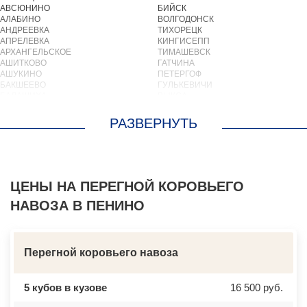
АВСЮНИНО
БИЙСК
АЛАБИНО
ВОЛГОДОНСК
АНДРЕЕВКА
ТИХОРЕЦК
АПРЕЛЕВКА
КИНГИСЕПП
АРХАНГЕЛЬСКОЕ
ТИМАШЕВСК
АШИТКОВО
ГАТЧИНА
АШУКИНО
ПЕТЕРГОФ
БАКШЕЕВО
ГУЛЬКЕВИЧИ
БАЛАШИХА
ВЫКСА
БАРВИХА
БЕРЕЗОВСКИЙ
БАРЫБИНО
ВЫБОРГ
БЕЛООЗЕРСКИЙ
ТУАПСЕ
БЕЛООМУТ
ЗИМА
БЕЛЫЕ СТОЛБЫ
БРАТСК
БОГОРОДСКОЕ
СЕВЕРОДВИНСК
БОЛЬШИЕ ВЯЗЕМЫ
БАЛАКОВО
БОЛЬШИЕ ДВОРЫ
ЦЕНЫ НА ПЕРЕГНОЙ КОРОВЬЕГО
НАХОДКА
БОЛЬШОЕ БУНЬКОВО
КОЛПИНО
НАВОЗА В ПЕНИНО
БОРОДИНО
ЕЙСК
БОТАКОВО
ВОЛЖСК
БРОННИЦЫ
НОВЫЙ УРЕНГОЙ
БУРЦЕВО
ЛЮБИМ
БУТОВО
ОСТРОВ
Перегной коровьего навоза
БЫКОВО
АЗОВ
БЫЛОВО
ЛАБИНСК
ВАЛУЕВО
КСТОВО
5 кубов в кузове
16 500 руб.
ВАТУТИНКИ
ЧАЙКОВСКИЙ
ВЕРБИЛКИ
НОВОЧЕРКАССК